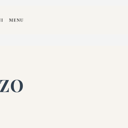
NI
MENU
ZZO