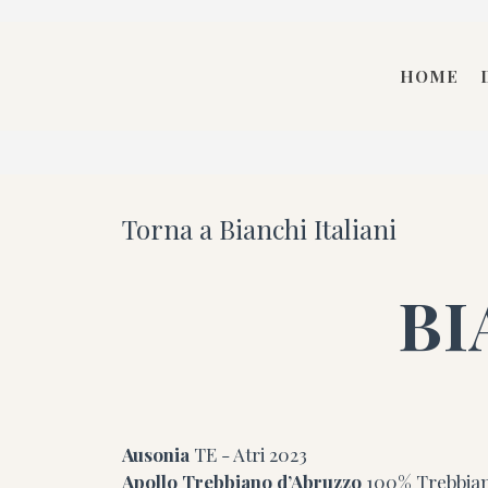
HOME
Torna a Bianchi Italiani
BI
Ausonia
TE - Atri
2023
Apollo Trebbiano d’Abruzzo
100% Trebbian