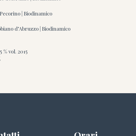
ecorino | Biodinamico
biano d’Abruzzo | Biodinamico
5 % vol.
2015
%
tatti
Orari