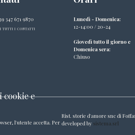
39 347 671 9870
Lunedì - Domenica:
12-14:00 / 20-24
I TUTTI I CONTATTI
Giovedì tutto il giorno e
Domenica sera:
Chiuso
i cookie e
Rist. storie d'amore snc di Foff
wser, l'utente accetta.
Per
developed by
sistema.srl