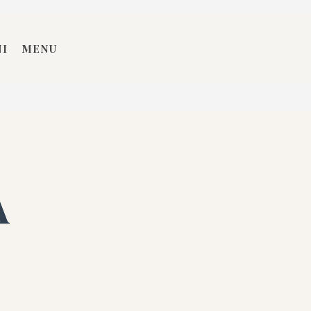
NI
MENU
A