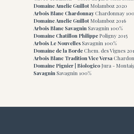
Domaine Amelie Guillot
Molamboz
2020
Arbois Blanc Chardonnay
Chardonnay 10
Domaine Amelie Guillot
Molamboz
2016
Arbois Blanc Savagnin
Savagnin 100%
Domaine Chatillon Philippe
Poligny
2015
Arbois Le Nouvelles
Savagnin 100%
Domaine de la Borde
Chem. des Vignes
20
Arbois Blanc Tradition Vice Versa
Chardon
Domaine Pignier | Biologico
Jura - Monta
Savagnin
Savagnin 100%