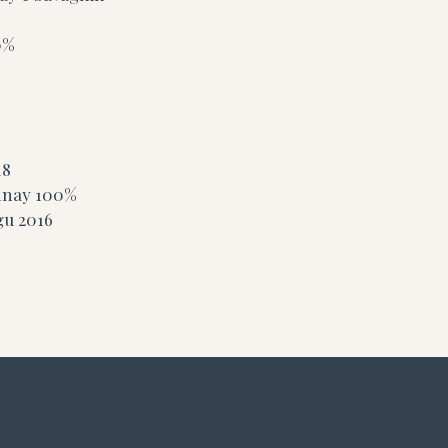
0%
18
nay 100%
igu
2016