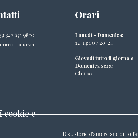
tatti
Orari
39 347 671 9870
Lunedì - Domenica:
12-14:00 / 20-24
I TUTTI I CONTATTI
Giovedì tutto il giorno e
Domenica sera:
Chiuso
i cookie e
Rist. storie d'amore snc di Foff