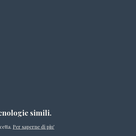
cnologie simili.
cetta.
Per saperne di piu'