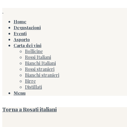
Home
Degustazioni
Eventi
Asporto
Carta dei vini
Bollicine
Rossi Italiani
Bianchi Italiani
Rossi stranieri
Bianchi stranieri
Birre
Distillati
Menu
Torna a Rosati italiani